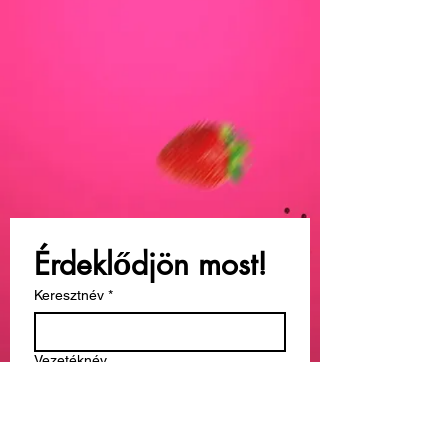
Érdeklődjön most!
Keresztnév
*
Vezetéknév
Email
*