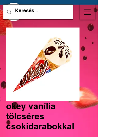
okey vanília
tölcséres
csokidarabokkal