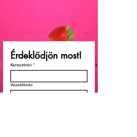
Érdeklődjön most!
Keresztnév
*
Vezetéknév
Email
*
Üzenet