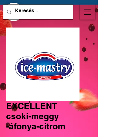
EXCELLENT
csoki-meggy
-áfonya-citrom