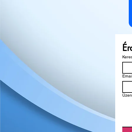
Ér
Kere
Emai
Üzen