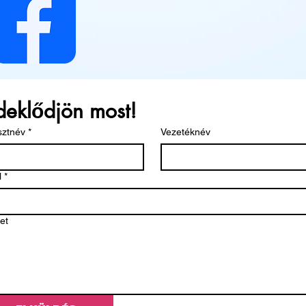
deklődjön most!
sztnév
*
Vezetéknév
l
*
et