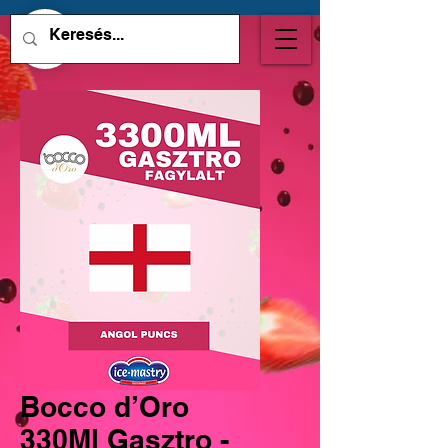
Bocco d’Oro
330Ml Gasztro -