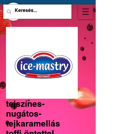
tejszínes-
nugátos-
tejkaramellás
toffi öntettel