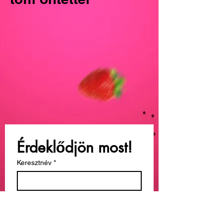
Érdeklődjön most!
Keresztnév
*
Vezetéknév