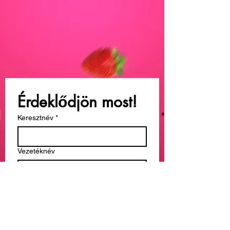
Érdeklődjön most!
Keresztnév
*
Vezetéknév
Email
*
Üzenet