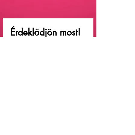
Érdeklődjön most!
Keresztnév
*
Vezetéknév
Email
*
Üzenet