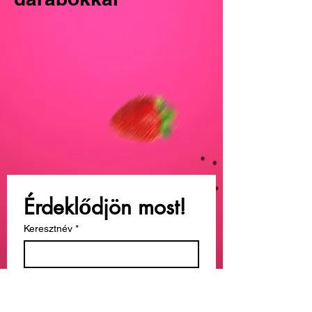
Érdeklődjön most!
Keresztnév
*
Vezetéknév