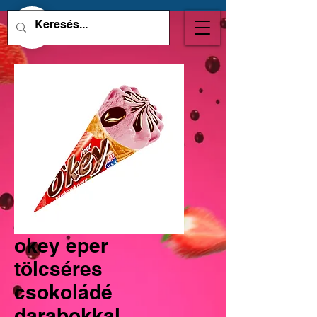
okey eper
tölcséres
csokoládé
darabokkal