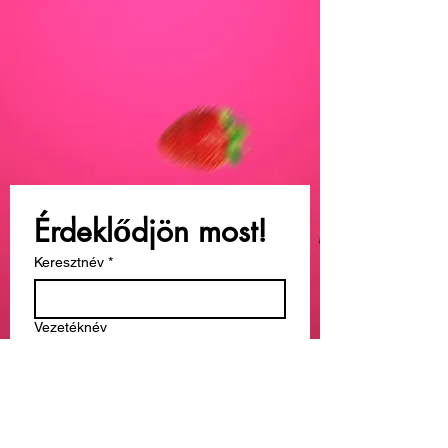
Érdeklődjön most!
Keresztnév
*
Vezetéknév
Email
*