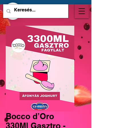
Bocco d’Oro
330Ml Gasztro -